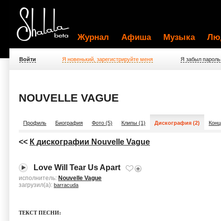
Журнал
Афиша
Музыка
Лю
Войти
Я новенький, зарегистрируйте меня
Я забыл пароль
NOUVELLE VAGUE
Профиль
Биография
Фото (5)
Клипы (1)
Дискография (2)
Конц
<<
К дискографии Nouvelle Vague
Love Will Tear Us Apart
исполнитель:
Nouvelle Vague
загрузил(а):
barracuda
ТЕКСТ ПЕСНИ: