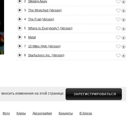
2
Slipping Away
3
The Wretched (Version)
4
The Frail (Version)
5
Where Is Everybody? (Version)
6
Metal
7
10 Miles High (Version)
8
Starfuckers Inc. (Version)
 вносить изменения на этой странице.
Фото
Клипы
Дискография
Концерты
В блогах