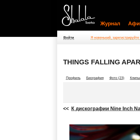
Журнал
Афи
Войти
Я новенький, зарегистрируйте
THINGS FALLING APART
Профиль
Биография
Фото (23)
Клипы
<<
К дискографии Nine Inch Na