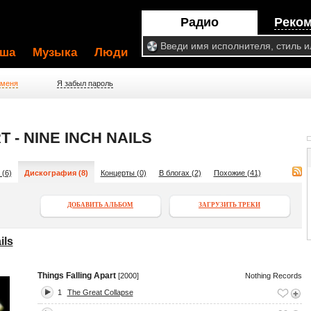
Радио
Реко
ша
Музыка
Люди
 меня
Я забыл пароль
 - NINE INCH NAILS
 (6)
Дискография (8)
Концерты (0)
В блогах (2)
Похожие (41)
ДОБАВИТЬ АЛЬБОМ
ЗАГРУЗИТЬ ТРЕКИ
ils
Things Falling Apart
[2000]
Nothing Records
1
The Great Collapse