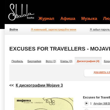
Журнал
Афиша
Музыка
Лю
Войти
Я новенький, зарегистрируйте меня
Я забыл пароль
EXCUSES FOR TRAVELLERS - MOJAV
Профиль
Биография
Фото (2)
Клипы (0)
Дискография (4)
Конц
ДОБАВИТЬ А
<<
К дискографии Mojave 3
Excuses for Travel
1
Anyday Will B