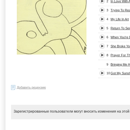
2
In Love With 
3
Trying To Re
4
My Life In Art
5
Return To Se
6
When You're D
7
She Broke You
8
Prayer For T
9
Bringing Me 
10
Got My Suns
Добавить рецензию
Зарегистрированные пользователи могут вносить изменения на этой