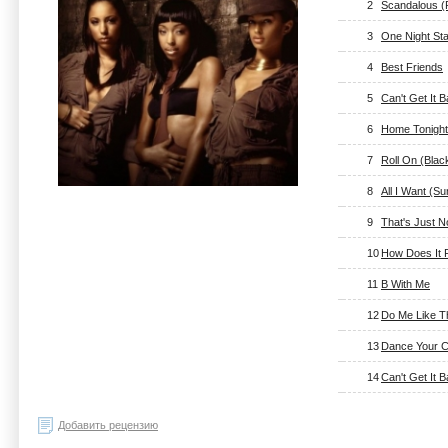
2
Scandalous (R
3
One Night Sta
4
Best Friends
5
Can't Get It 
6
Home Tonight
7
Roll On (Blac
8
All I Want (Su
9
That's Just N
10
How Does It 
11
B With Me
12
Do Me Like T
13
Dance Your 
14
Can't Get It 
Добавить рецензию