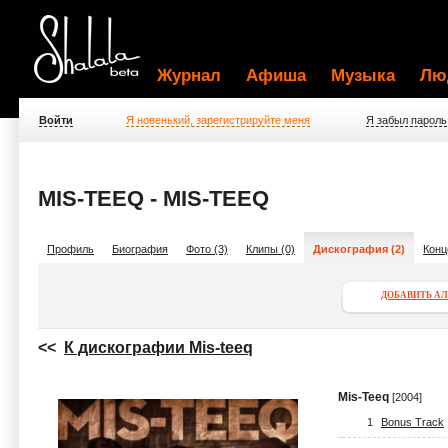
Журнал
Афиша
Музыка
Лю
Войти
Я новенький, зарегистрируйте меня
Я забыл пароль
MIS-TEEQ - MIS-TEEQ
Профиль
Биография
Фото (3)
Клипы (0)
Дискография (2)
Конц
ДОБАВИТЬ А
<<
К дискографии Mis-teeq
Mis-Teeq
[2004]
1
Bonus Track