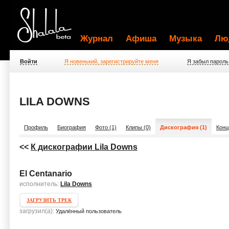
Журнал
Афиша
Музыка
Лю
Войти
Я новенький, зарегистрируйте меня
Я забыл пароль
LILA DOWNS
Профиль
Биография
Фото (1)
Клипы (0)
Дискография (1)
Конц
<<
К дискографии Lila Downs
El Centanario
исполнитель:
Lila Downs
ЗАГРУЗИТЬ ТРЕК
загрузил(а):
Удалённый пользователь