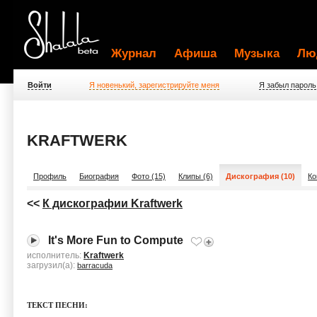
Журнал
Афиша
Музыка
Лю
Войти
Я новенький, зарегистрируйте меня
Я забыл пароль
KRAFTWERK
Профиль
Биография
Фото (15)
Клипы (6)
Дискография (10)
Ко
<<
К дискографии Kraftwerk
It's More Fun to Compute
исполнитель:
Kraftwerk
загрузил(а):
barracuda
ТЕКСТ ПЕСНИ: