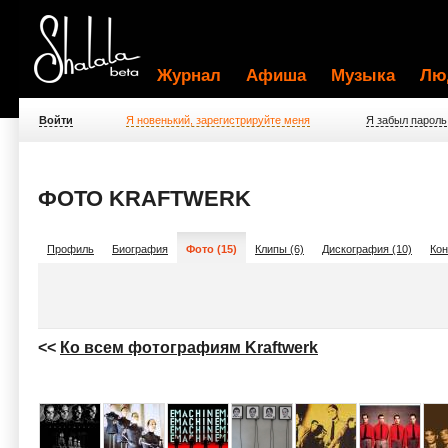
Журнал
Афиша
Музыка
Лю
Войти
Я новенький, зарегистрируйте меня
Я забыл пароль
ФОТО KRAFTWERK
Профиль
Биография
Фото (15)
Клипы (6)
Дискография (10)
Кон
<<
Ко всем фотографиям Kraftwerk