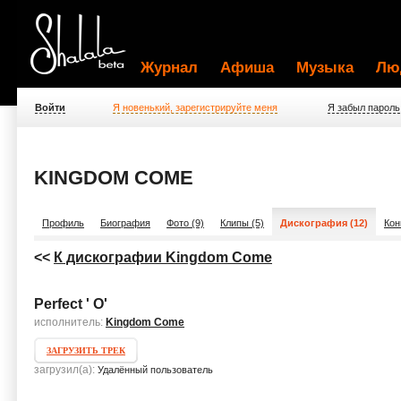
Журнал
Афиша
Музыка
Лю
Войти
Я новенький, зарегистрируйте меня
Я забыл пароль
KINGDOM COME
Профиль
Биография
Фото (9)
Клипы (5)
Дискография (12)
Кон
<<
К дискографии Kingdom Come
Perfect ' O'
исполнитель:
Kingdom Come
ЗАГРУЗИТЬ ТРЕК
загрузил(а):
Удалённый пользователь