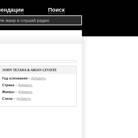
мендации
Поиск
JOHN TEJADA & ARIAN LEVISTE
Год основания
–
Добавить
Страна
–
Добавить
Жанры
–
Добавить
Стили
–
Добавить