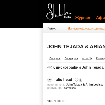
Журнал
Афи
Войти
Я новенький, зарегистрируйте
JOHN TEJADA & ARIAN
Профиль
Биография
Фото (1)
Клипы (
<<
К дискографии John Tejada &
ratio head
исполнитель:
John Tejada & Arian Leviste
загрузил(а):
barracuda
ТЕКСТ ПЕСНИ: