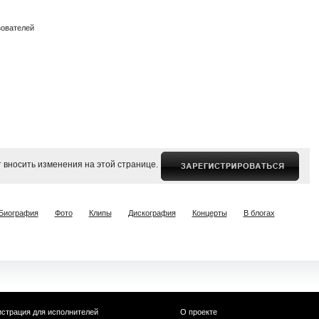
зователей
 вносить изменения на этой странице.
Биография
Фото
Клипы
Дискография
Концерты
В блогах
истрация для исполнителей
О проекте