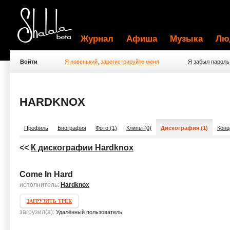
Журнал
Афиша
Музыка
Лю
Войти
Я новенький, зарегистрируйте меня
Я забыл пароль
HARDKNOX
Профиль
Биография
Фото (1)
Клипы (0)
Дискография (1)
Конц
<<
К дискографии Hardknox
Come In Hard
исполнитель:
Hardknox
ЗАГРУЗИТЬ ТРЕК
загрузил(а):
Удалённый пользователь