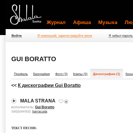
Журнал
Афиша
Музыка
Лю
Войти
Я новенький, зарегистрируйте меня
Я забыл пароль
GUI BORATTO
Профиль
Биография
Фото (3)
Клипы (0)
Дискография (1)
Конц
<<
К дискографии Gui Boratto
MALA STRANA
исполнитель:
Gui Boratto
загрузил(а):
barracuda
ТЕКСТ ПЕСНИ: