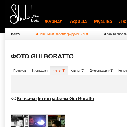
Журнал
Афиша
Музыка
Лю
Войти
Я новенький, зарегистрируйте меня
Я забыл пароль
ФОТО GUI BORATTO
Профиль
Биография
Фото (3)
Клипы (0)
Дискография (1)
Конце
<<
Ко всем фотографиям Gui Boratto