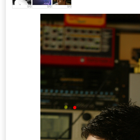
0/0
0/0
0/0