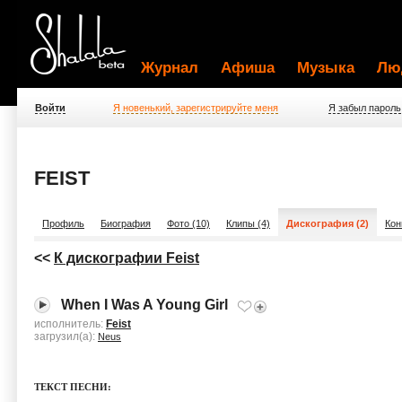
Журнал
Афиша
Музыка
Лю
Войти
Я новенький, зарегистрируйте меня
Я забыл пароль
FEIST
Профиль
Биография
Фото (10)
Клипы (4)
Дискография (2)
Кон
<<
К дискографии Feist
When I Was A Young Girl
исполнитель:
Feist
загрузил(а):
Neus
ТЕКСТ ПЕСНИ: