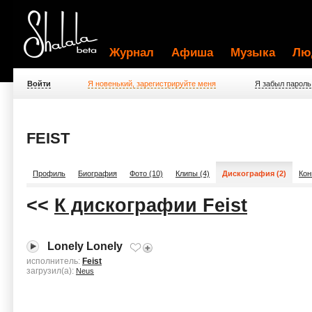
Журнал
Афиша
Музыка
Лю
Войти
Я новенький, зарегистрируйте меня
Я забыл пароль
FEIST
Профиль
Биография
Фото (10)
Клипы (4)
Дискография (2)
Кон
<<
К дискографии Feist
Lonely Lonely
исполнитель:
Feist
загрузил(а):
Neus