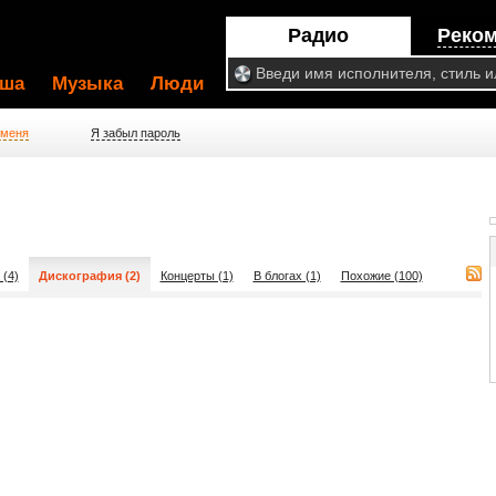
Радио
Реко
ша
Музыка
Люди
 меня
Я забыл пароль
 (4)
Дискография (2)
Концерты (1)
В блогах (1)
Похожие (100)