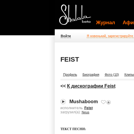
Журнал
Афи
Войти
Я новенький, зарегистрируйте
FEIST
Профиль
Биография
Фото (10)
Клипы
<<
К дискографии Feist
Mushaboom
исполнитель:
Feist
загрузил(а):
Neus
ТЕКСТ ПЕСНИ: