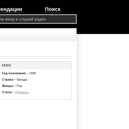
мендации
Поиск
FEIST
Год основания
– 1999
Страна
– Канада
Жанры
– Pop
Стили
–
Добавить