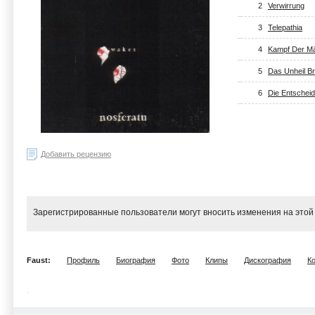
2
Verwirrung
3
Telepathia
4
Kampf Der M
5
Das Unheil Br
6
Die Entschei
Добавить рецензию
Зарегистрированные пользователи могут вносить изменения на этой
Faust:
Профиль
Биография
Фото
Клипы
Дискография
К