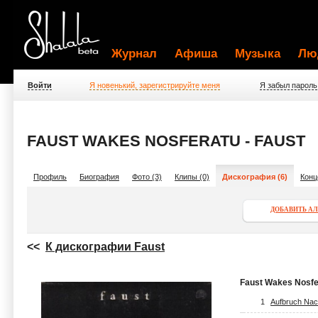
Журнал
Афиша
Музыка
Лю
Войти
Я новенький, зарегистрируйте меня
Я забыл пароль
FAUST WAKES NOSFERATU - FAUST
Профиль
Биография
Фото (3)
Клипы (0)
Дискография (6)
Конц
ДОБАВИТЬ А
<<
К дискографии Faust
Faust Wakes Nosfe
1
Aufbruch Na