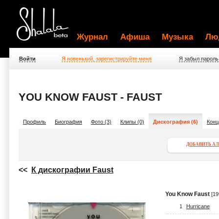
Журнал
Афиша
Музыка
Лю
Войти
Я новенький, зарегистрируйте меня
Я забыл пароль
YOU KNOW FAUST - FAUST
Профиль
Биография
Фото (3)
Клипы (0)
Дискография (6)
Конц
ДОБАВИТЬ А
<<
К дискографии Faust
You Know Faust
[19
1
Hurricane