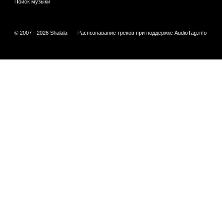
Поиск музыки
© 2007 - 2026 Shalala
Распознавание треков при поддержке
AudioTag.info