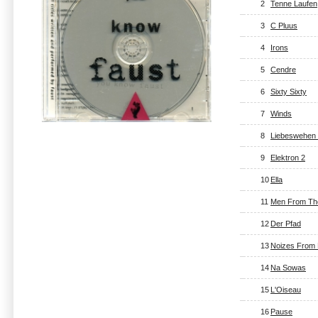
2
Tenne Laufen
3
C Pluus
4
Irons
5
Cendre
6
Sixty Sixty
7
Winds
8
Liebeswehen
9
Elektron 2
10
Ella
11
Men From Th
12
Der Pfad
13
Noizes From 
14
Na Sowas
15
L'Oiseau
16
Pause