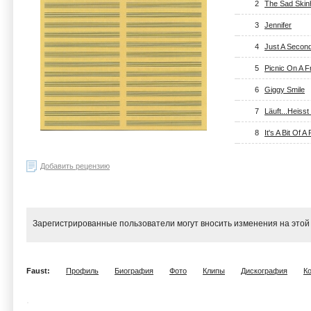
2
The Sad Skin
3
Jennifer
4
Just A Second
5
Picnic On A 
6
Giggy Smile
7
Läuft...Heiss
8
It's A Bit Of A
Добавить рецензию
Зарегистрированные пользователи могут вносить изменения на этой
Faust:
Профиль
Биография
Фото
Клипы
Дискография
К