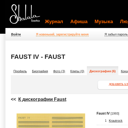
Журнал
Афиша
Музыка
Лю
Войти
Я новенький, зарегистрируйте меня
Я забыл пароль
FAUST IV - FAUST
Профиль
Биография
Фото (3)
Клипы (0)
Дискография (6)
Конц
ДОБАВИТЬ А
<<
К дискографии Faust
Faust IV
[1993]
1
Krautrock