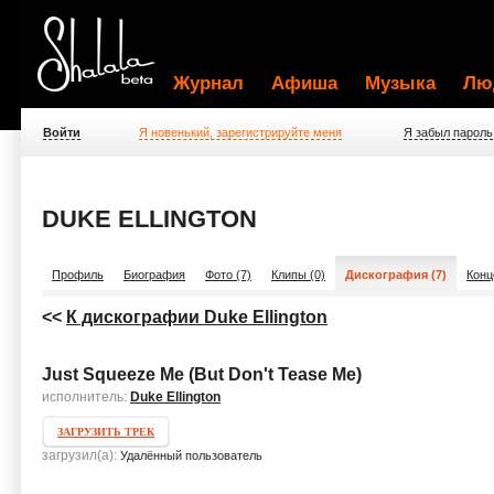
Журнал
Афиша
Музыка
Лю
Войти
Я новенький, зарегистрируйте меня
Я забыл пароль
DUKE ELLINGTON
Профиль
Биография
Фото (7)
Клипы (0)
Дискография (7)
Конц
<<
К дискографии Duke Ellington
Just Squeeze Me (But Don't Tease Me)
исполнитель:
Duke Ellington
ЗАГРУЗИТЬ ТРЕК
загрузил(а):
Удалённый пользователь