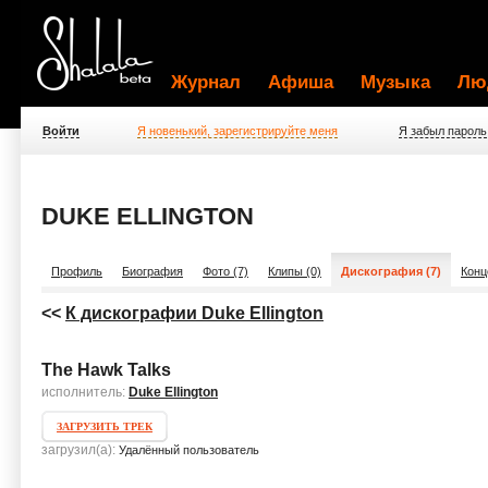
Журнал
Афиша
Музыка
Лю
Войти
Я новенький, зарегистрируйте меня
Я забыл пароль
DUKE ELLINGTON
Профиль
Биография
Фото (7)
Клипы (0)
Дискография (7)
Конц
<<
К дискографии Duke Ellington
The Hawk Talks
исполнитель:
Duke Ellington
ЗАГРУЗИТЬ ТРЕК
загрузил(а):
Удалённый пользователь