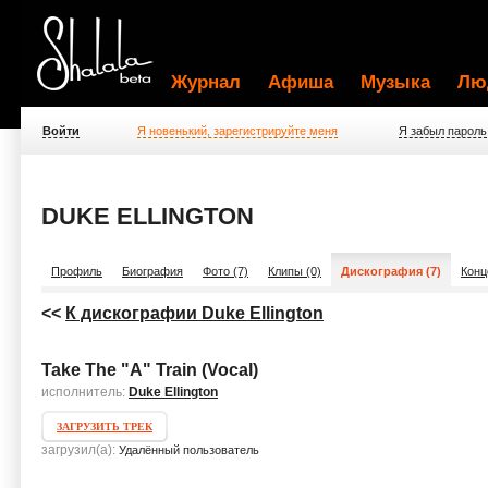
Журнал
Афиша
Музыка
Лю
Войти
Я новенький, зарегистрируйте меня
Я забыл пароль
DUKE ELLINGTON
Профиль
Биография
Фото (7)
Клипы (0)
Дискография (7)
Конц
<<
К дискографии Duke Ellington
Take The "A" Train (Vocal)
исполнитель:
Duke Ellington
ЗАГРУЗИТЬ ТРЕК
загрузил(а):
Удалённый пользователь