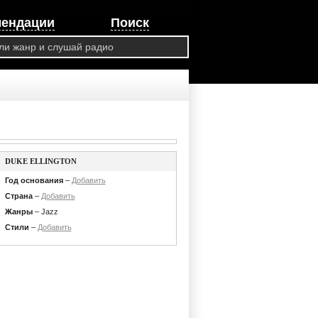
мендации
Поиск
DUKE ELLINGTON
Год основания
–
Добавить
Страна
–
Добавить
Жанры
– Jazz
Стили
–
Добавить