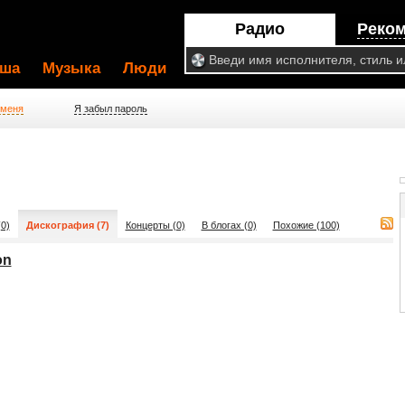
Радио
Реко
ша
Музыка
Люди
 меня
Я забыл пароль
0)
Дискография (7)
Концерты (0)
В блогах (0)
Похожие (100)
on