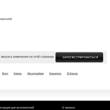
зователей
 вносить изменения на этой странице.
Фото
Клипы
Дискография
Концерты
В блогах
истрация для исполнителей
О проекте