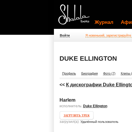
Журнал
Афи
Войти
Я новенький, зарегистрируйте
DUKE ELLINGTON
Профиль
Биография
Фото (7)
Клипы (
<<
К дискографии Duke Ellingt
Harlem
исполнитель:
Duke Ellington
ЗАГРУЗИТЬ ТРЕК
загрузил(а):
Удалённый пользователь