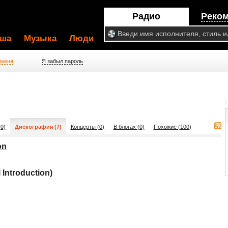
Радио
Реко
ша
Музыка
Люди
 меня
Я забыл пароль
0)
Дискография (7)
Концерты (0)
В блогах (0)
Похожие (100)
on
 Introduction)