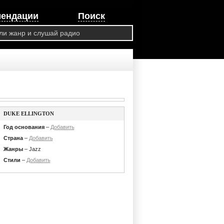
мендации
Поиск
DUKE ELLINGTON
Год основания
–
Добавить
Страна
–
Добавить
Жанры
– Jazz
Стили
–
Добавить