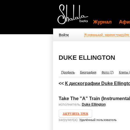
Журнал
Афи
Войти
Я новенький, зарегистрируйте
DUKE ELLINGTON
Профиль
Биография
Фото (7)
Клипы (
<<
К дискографии Duke Ellingt
Take The "A" Train (Instrumental
исполнитель:
Duke Ellington
ЗАГРУЗИТЬ ТРЕК
загрузил(а):
Удалённый пользователь