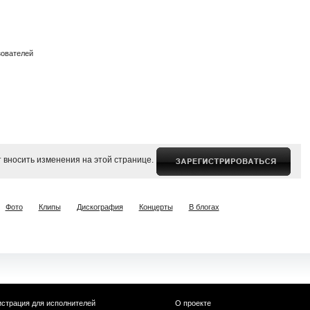
зователей
 вносить изменения на этой странице.
Фото
Клипы
Дискография
Концерты
В блогах
истрация для исполнителей
О проекте