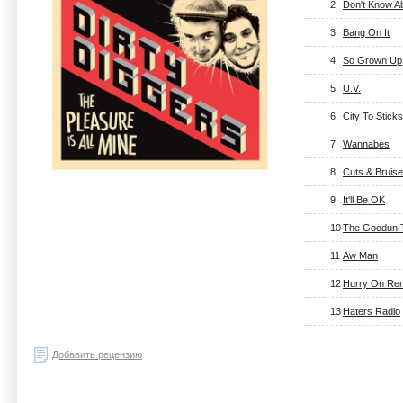
2
Don't Know A
3
Bang On It
4
So Grown Up
5
U.V.
6
City To Sticks
7
Wannabes
8
Cuts & Bruis
9
It'll Be OK
10
The Goodun 
11
Aw Man
12
Hurry On Re
13
Haters Radio
Добавить рецензию