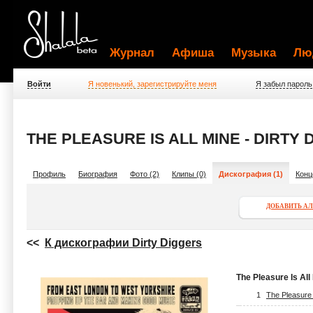
Журнал
Афиша
Музыка
Лю
Войти
Я новенький, зарегистрируйте меня
Я забыл пароль
THE PLEASURE IS ALL MINE - DIRTY
Профиль
Биография
Фото (2)
Клипы (0)
Дискография (1)
Конц
ДОБАВИТЬ А
<<
К дискографии Dirty Diggers
The Pleasure Is All
1
The Pleasure I