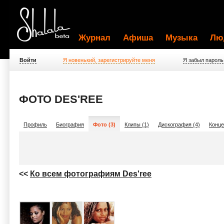
Журнал
Афиша
Музыка
Лю
Войти
Я новенький, зарегистрируйте меня
Я забыл пароль
ФОТО DES'REE
Профиль
Биография
Фото (3)
Клипы (1)
Дискография (4)
Конце
<<
Ко всем фотографиям Des'ree