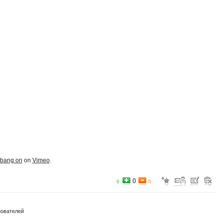
bang on
on
Vimeo
.
0
0
0
зователей