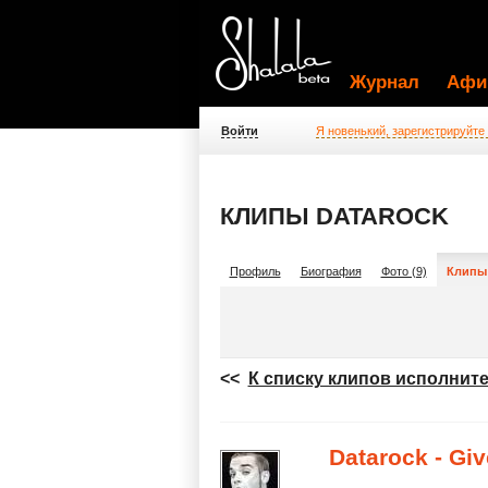
Журнал
Афи
Войти
Я новенький, зарегистрируйте
КЛИПЫ DATAROCK
Профиль
Биография
Фото (9)
Клипы 
<<
К списку клипов исполните
Datarock - Giv