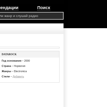
мендации
Поиск
DATAROCK
Год основания
– 2000
Страна
– Норвегия
Жанры
– Electronica
Стили
–
Добавить