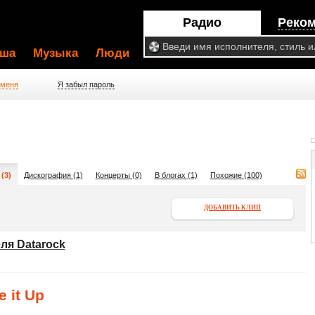
Радио
Реко
ша
Музыка
Люди
 меня
Я забыл пароль
(3)
Дискография (1)
Концерты (0)
В блогах (1)
Похожие (100)
ДОБАВИТЬ КЛИП
ля Datarock
e it Up