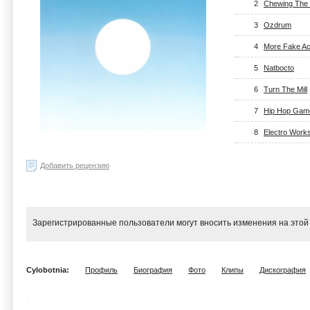
2
Chewing The 
3
Ozdrum
4
More Fake Ac
5
Natbocto
6
Turn The Mill
7
Hip Hop Gam
8
Electro Work
Добавить рецензию
Зарегистрированные пользователи могут вносить изменения на этой
Cylobotnia:
Профиль
Биография
Фото
Клипы
Дискография