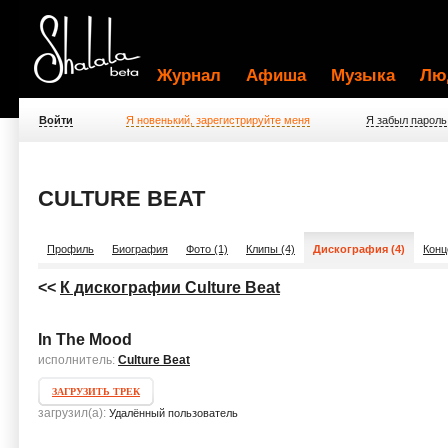
Журнал
Афиша
Музыка
Лю
Войти
Я новенький, зарегистрируйте меня
Я забыл пароль
CULTURE BEAT
Профиль
Биография
Фото (1)
Клипы (4)
Дискография (4)
Конц
<<
К дискографии Culture Beat
In The Mood
исполнитель:
Culture Beat
ЗАГРУЗИТЬ ТРЕК
загрузил(а):
Удалённый пользователь