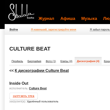
Журнал
Афиша
Музыка
Лю
Войти
Я новенький, зарегистрируйте меня
Я забыл пароль
CULTURE BEAT
Профиль
Биография
Фото (1)
Клипы (4)
Дискография (4)
Конц
<<
К дискографии Culture Beat
Inside Out
исполнитель:
Culture Beat
ЗАГРУЗИТЬ ТРЕК
загрузил(а):
Удалённый пользователь