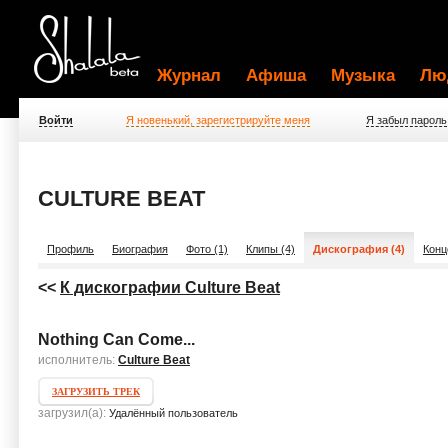
Журнал
Афиша
Музыка
Лю
Войти
Я новенький, зарегистрируйте меня
Я забыл пароль
CULTURE BEAT
Профиль
Биография
Фото (1)
Клипы (4)
Дискография (4)
Конц
<<
К дискографии Culture Beat
Nothing Can Come...
исполнитель:
Culture Beat
ЗАГРУЗИТЬ ТРЕК
загрузил(а):
Удалённый пользователь