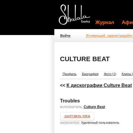
Журнал
Афи
Войти
Я новенький, зарегистрируйте
CULTURE BEAT
Профиль
Биография
Фото (1)
Клипы (
<<
К дискографии Culture Beat
Troubles
исполнитель:
Culture Beat
ЗАГРУЗИТЬ ТРЕК
загрузил(а):
Удалённый пользователь