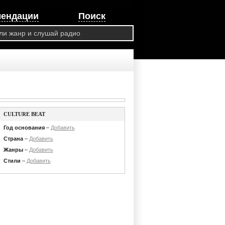
мендации
Поиск
CULTURE BEAT
Год основания
–
Добавить
Страна
–
Добавить
Жанры
–
Добавить
Стили
–
Добавить