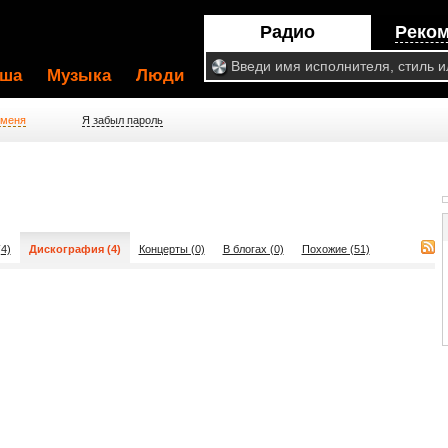
Радио
Реко
ша
Музыка
Люди
 меня
Я забыл пароль
4)
Дискография (4)
Концерты (0)
В блогах (0)
Похожие (51)