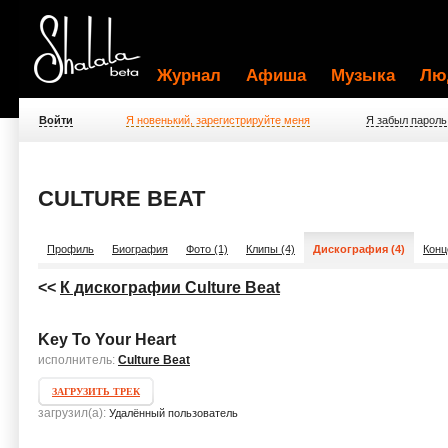
Журнал
Афиша
Музыка
Лю
Войти
Я новенький, зарегистрируйте меня
Я забыл пароль
CULTURE BEAT
Профиль
Биография
Фото (1)
Клипы (4)
Дискография (4)
Конц
<<
К дискографии Culture Beat
Key To Your Heart
исполнитель:
Culture Beat
ЗАГРУЗИТЬ ТРЕК
загрузил(а):
Удалённый пользователь