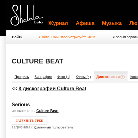
Журнал
Афиша
Музыка
Лю
Войти
Я новенький, зарегистрируйте меня
Я забыл пароль
CULTURE BEAT
Профиль
Биография
Фото (1)
Клипы (4)
Дискография (4)
Конц
<<
К дискографии Culture Beat
Serious
исполнитель:
Culture Beat
ЗАГРУЗИТЬ ТРЕК
загрузил(а):
Удалённый пользователь