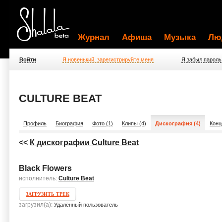
Журнал
Афиша
Музыка
Лю
Войти
Я новенький, зарегистрируйте меня
Я забыл пароль
CULTURE BEAT
Профиль
Биография
Фото (1)
Клипы (4)
Дискография (4)
Конц
<<
К дискографии Culture Beat
Black Flowers
исполнитель:
Culture Beat
ЗАГРУЗИТЬ ТРЕК
загрузил(а):
Удалённый пользователь