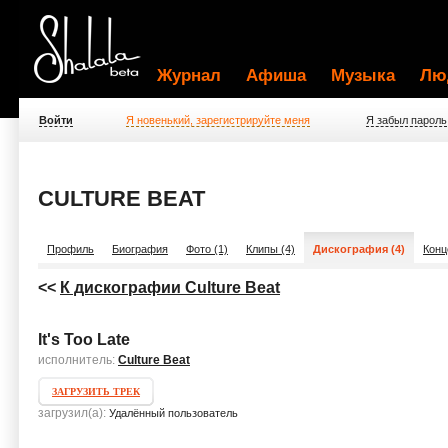
Журнал
Афиша
Музыка
Лю
Войти
Я новенький, зарегистрируйте меня
Я забыл пароль
CULTURE BEAT
Профиль
Биография
Фото (1)
Клипы (4)
Дискография (4)
Конц
<<
К дискографии Culture Beat
It's Too Late
исполнитель:
Culture Beat
ЗАГРУЗИТЬ ТРЕК
загрузил(а):
Удалённый пользователь