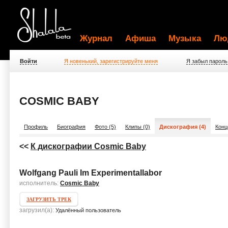
Журнал
Афиша
Музыка
Лю
Войти
Я новенький, зарегистрируйте меня
Я забыл пароль
COSMIC BABY
Профиль
Биография
Фото (5)
Клипы (0)
Дискография (4)
Конц
<<
К дискографии Cosmic Baby
Wolfgang Pauli Im Experimentallabor
исполнитель:
Cosmic Baby
ЗАГРУЗИТЬ ТРЕК
загрузил(а):
Удалённый пользователь