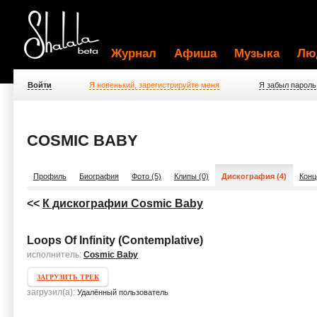
Журнал
Афиша
Музыка
Лю
Войти
Я новенький, зарегистрируйте меня
Я забыл пароль
COSMIC BABY
Профиль
Биография
Фото (5)
Клипы (0)
Дискография (4)
Конц
<<
К дискографии Cosmic Baby
Loops Of Infinity (Contemplative)
исполнитель:
Cosmic Baby
ЗАГРУЗИТЬ ТРЕК
загрузил(а):
Удалённый пользователь