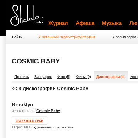
Журнал
Афиша
Музыка
Лю
Войти
Я новенький, зарегистрируйте меня
Я забыл пароль
COSMIC BABY
Профиль
Биография
Фото (5)
Клипы (0)
Дискография (4)
Конц
<<
К дискографии Cosmic Baby
Brooklyn
исполнитель:
Cosmic Baby
ЗАГРУЗИТЬ ТРЕК
загрузил(а):
Удалённый пользователь