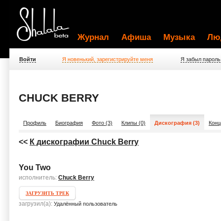
Журнал
Афиша
Музыка
Лю
Войти
Я новенький, зарегистрируйте меня
Я забыл пароль
CHUCK BERRY
Профиль
Биография
Фото (3)
Клипы (0)
Дискография (3)
Конц
<<
К дискографии Chuck Berry
You Two
исполнитель:
Chuck Berry
ЗАГРУЗИТЬ ТРЕК
загрузил(а):
Удалённый пользователь