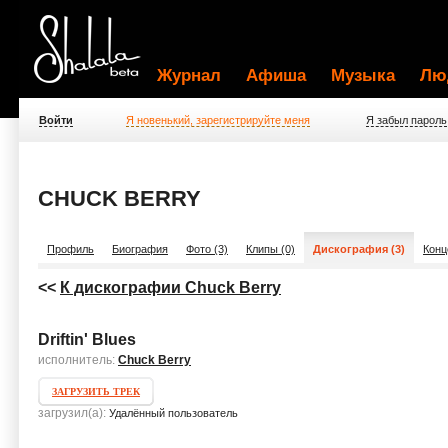
Журнал
Афиша
Музыка
Лю
Войти
Я новенький, зарегистрируйте меня
Я забыл пароль
CHUCK BERRY
Профиль
Биография
Фото (3)
Клипы (0)
Дискография (3)
Конц
<<
К дискографии Chuck Berry
Driftin' Blues
исполнитель:
Chuck Berry
ЗАГРУЗИТЬ ТРЕК
загрузил(а):
Удалённый пользователь