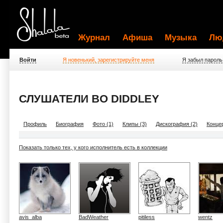
Журнал
Афиша
Музыка
Лю
Войти
Я новенький, зарегистрируйте меня
Я забыл пароль
СЛУШАТЕЛИ BO DIDDLEY
Профиль
Биография
Фото (1)
Клипы (3)
Дискография (2)
Концер
Показать только тех, у кого исполнитель есть в коллекции
avis_alba
BadWeather
pitiless
wentz