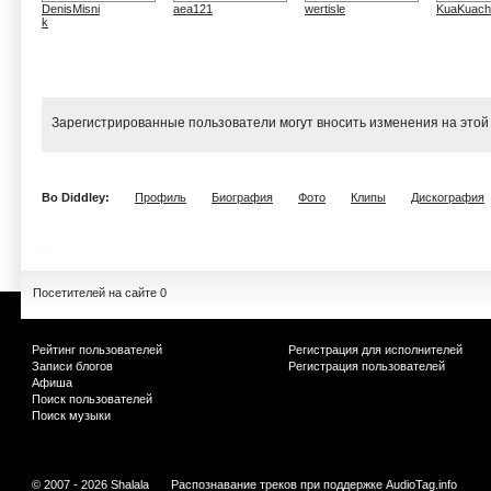
DenisMisni
aea121
wertisle
KuaKuach
k
Зарегистрированные пользователи могут вносить изменения на этой
Bo Diddley:
Профиль
Биография
Фото
Клипы
Дискография
Посетителей на сайте 0
Рейтинг пользователей
Регистрация для исполнителей
Записи блогов
Регистрация пользователей
Афиша
Поиск пользователей
Поиск музыки
© 2007 - 2026 Shalala
Распознавание треков при поддержке
AudioTag.info