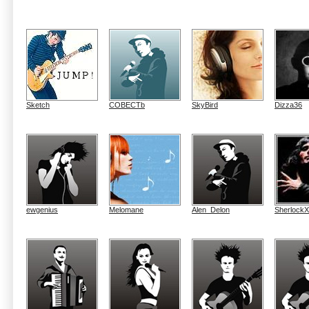
Sketch
COBECTb
SkyBird
Dizza36
ewgenius
Melomane
Alen_Delon
SherlockX