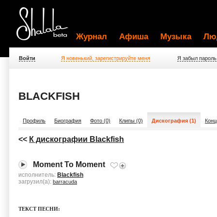
Журнал
Афиша
Музыка
Лю
Войти
Я новенький, зарегистрируйте меня
Я забыл пароль
BLACKFISH
Профиль
Биография
Фото (0)
Клипы (0)
Дискография (1)
Конц
<<
К дискографии Blackfish
Moment To Moment
исполнитель:
Blackfish
загрузил(а):
barracuda
ТЕКСТ ПЕСНИ: