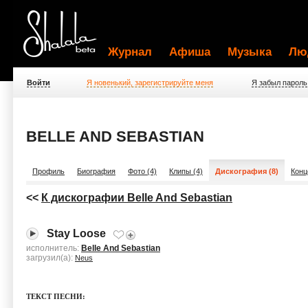
Журнал
Афиша
Музыка
Лю
Войти
Я новенький, зарегистрируйте меня
Я забыл пароль
BELLE AND SEBASTIAN
Профиль
Биография
Фото (4)
Клипы (4)
Дискография (8)
Конц
<<
К дискографии Belle And Sebastian
Stay Loose
исполнитель:
Belle And Sebastian
загрузил(а):
Neus
ТЕКСТ ПЕСНИ: