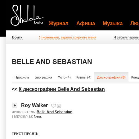
Журнал
Афиша
Музыка
Лю
Войти
Я новенький, зарегистрируйте меня
Я забыл пароль
BELLE AND SEBASTIAN
Профиль
Биография
Фото (4)
Клипы (4)
Дискография (8)
Конц
<<
К дискографии Belle And Sebastian
Roy Walker
исполнитель:
Belle And Sebastian
загрузил(а):
Neus
ТЕКСТ ПЕСНИ: