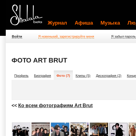
Журнал
Афиша
Музыка
Лю
Войти
Я новенький, зарегистрируйте меня
Я забыл пароль
ФОТО ART BRUT
Профиль
Биография
Фото (7)
Клипы (5)
Дискография (2)
Конце
<<
Ко всем фотографиям Art Brut