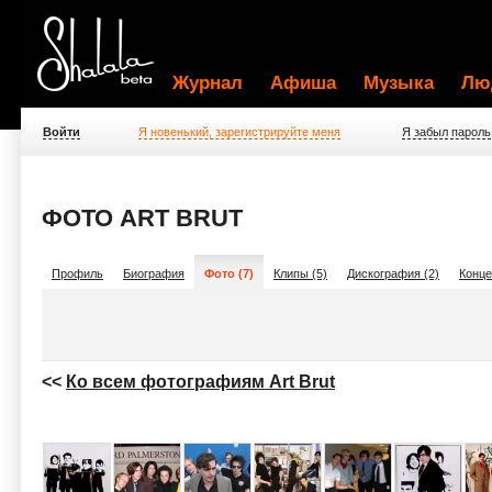
Журнал
Афиша
Музыка
Лю
Войти
Я новенький, зарегистрируйте меня
Я забыл пароль
ФОТО ART BRUT
Профиль
Биография
Фото (7)
Клипы (5)
Дискография (2)
Конце
<<
Ко всем фотографиям Art Brut