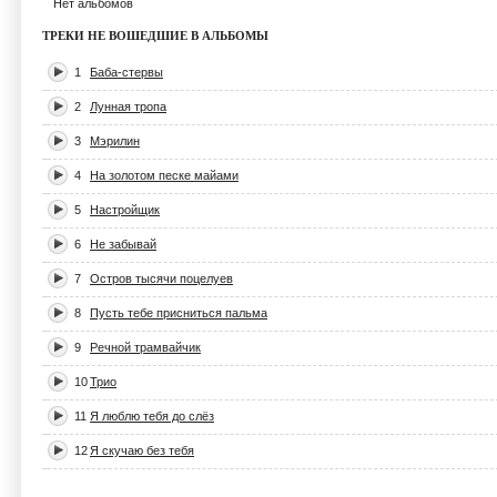
Нет альбомов
ТРЕКИ НЕ ВОШЕДШИЕ В АЛЬБОМЫ
1
Баба-стервы
2
Лунная тропа
3
Мэрилин
4
На золотом песке майами
5
Настройщик
6
Не забывай
7
Остров тысячи поцелуев
8
Пусть тебе присниться пальма
9
Речной трамвайчик
10
Трио
11
Я люблю тебя до слёз
12
Я скучаю без тебя