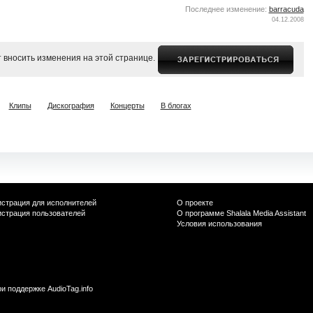
Последнее изменение:
barracuda
04.12.2008
 вносить изменения на этой странице.
Клипы
Дискография
Концерты
В блогах
истрация для исполнителей
О проекте
истрация пользователей
О программе Shalala Media Assistant
Условия использования
ри поддержке
AudioTag.info