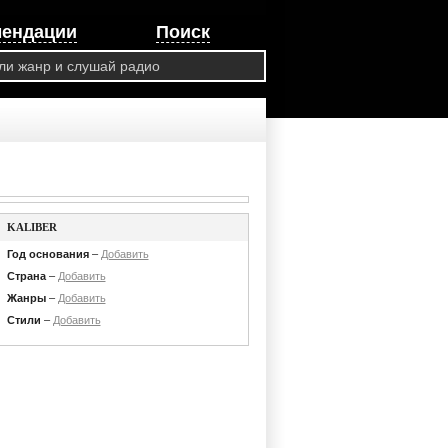
мендации
Поиск
KALIBER
Год основания
–
Добавить
Страна
–
Добавить
Жанры
–
Добавить
Стили
–
Добавить