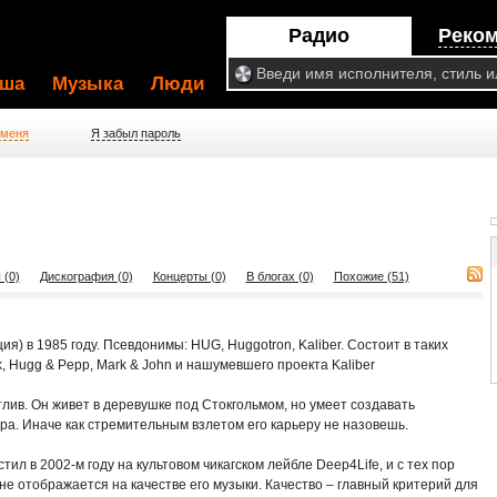
Радио
Реко
ша
Музыка
Люди
 меня
Я забыл пароль
 (0)
Дискография (0)
Концерты (0)
В блогах (0)
Похожие (51)
я) в 1985 году. Псевдонимы: HUG, Huggotron, Kaliber. Состоит в таких
ck, Hugg & Pepp, Mark & John и нашумевшего проекта Kaliber
лив. Он живет в деревушке под Стокгольмом, но умеет создавать
ра. Иначе как стремительным взлетом его карьеру не назовешь.
ил в 2002-м году на культовом чикагском лейбле Deep4Life, и с тех пор
 не отображается на качестве его музыки. Качество – главный критерий для