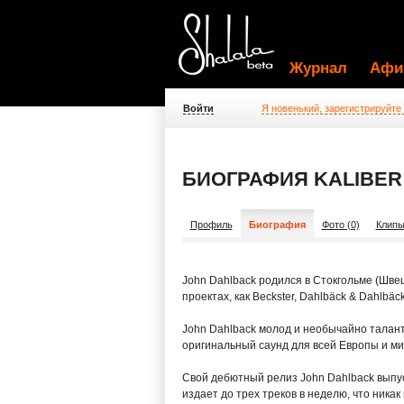
Журнал
Афи
Войти
Я новенький, зарегистрируйте
БИОГРАФИЯ KALIBER
Профиль
Биография
Фото (0)
Клипы
John Dahlback родился в Стокгольме (Швеци
проектах, как Beckster, Dahlbäck & Dahlbä
John Dahlback молод и необычайно талант
оригинальный саунд для всей Европы и ми
Свой дебютный релиз John Dahlback выпуст
издает до трех треков в неделю, что никак