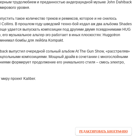
оверным трудолюбием и преданностью андеграундной музыке John Dahlback
мирового уровня.
устить такое количество треков и ремиксов, которое и не снилось
 Collins. В прошлом году шведский техно-бой издал аж два альбома Shades
му еще удается выпускать композиции под другими двумя псевдонимами HUG
о, его музыкальное альтер-эго работает в иных плоскостях: Huggotron
 минимал бомбы для лейбла Kompakt.
lback выпустил очередной сольный альбом At The Gun Show, «расстреляв»
нцпольными композициями. Мощный драйв в сочетании с многослойными
иями формирует продолжение его уникального стиля – смесь электро,
миру проект Kaliber.
РЕДАКТИРОВАТЬ БИОГРАФИЮ