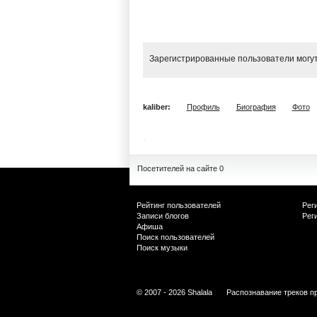
Зарегистрированные пользователи могут
kaliber:
Профиль
Биография
Фото
Посетителей на сайте 0
Рейтинг пользователей
Рег
Записи блогов
Рег
Афиша
Поиск пользователей
Поиск музыки
© 2007 - 2026 Shalala
Распознавание треков п