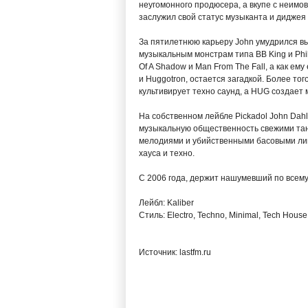
неугомонного продюсера, а вкупе с неим
заслужил свой статус музыканта и диджея 
За пятилетнюю карьеру John умудрился вып
музыкальным монстрам типа BB King и Phil
Of A Shadow и Man From The Fall, а как е
и Huggotron, остается загадкой. Более тог
культивирует техно саунд, а HUG создает
На собственном лейбле Pickadol John Dah
музыкальную общественность свежими та
мелодиями и убийственными басовыми лин
хауса и техно.
С 2006 года, держит нашумевший по всему 
Лейбл: Kaliber
Стиль: Electro, Techno, Minimal, Tech House
Источник: lastfm.ru