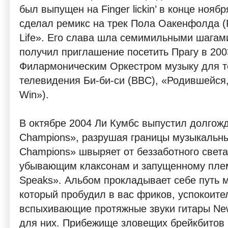
был выпущен на Finger lickin’ в конце нояб
сделал ремикс на трек Пола Оакенфолда (Pa
Life». Его слава шла семимильными шагами
получил приглашение посетить Прагу в 200
Филармоническим Оркестром музыку для 
телевидения Би-би-си (BBC), «Родившейся,
Win»).
В октябре 2004 Ли Кумбс выпустил долгожд
Champions», разрушая границы музыкальных
Champions» швыряет от беззаботного света
убывающим клаксонам и запущенному племе
Speaks». Альбом прокладывает себе путь м
который пробудил в вас фриков, успокоите
вспыхивающие протяжные звуки гитары Ne
для них. Прибежище зловещих брейкбитов 