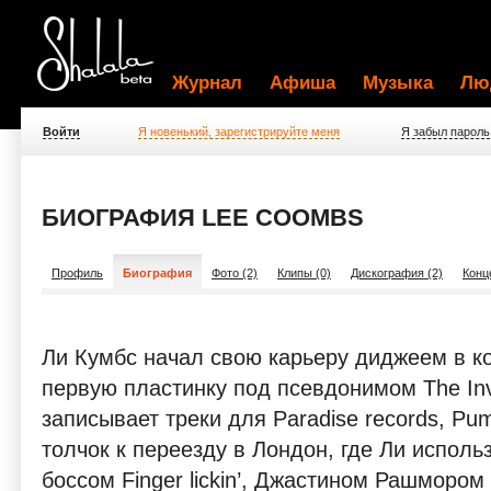
Журнал
Афиша
Музыка
Лю
Войти
Я новенький, зарегистрируйте меня
Я забыл пароль
БИОГРАФИЯ LEE COOMBS
Профиль
Биография
Фото (2)
Клипы (0)
Дискография (2)
Конц
Ли Кумбс начал свою карьеру диджеем в ко
первую пластинку под псевдонимом The Invi
записывает треки для Paradise records, Pum
толчок к переезду в Лондон, где Ли исполь
боссом Finger lickin’, Джастином Рашмором 