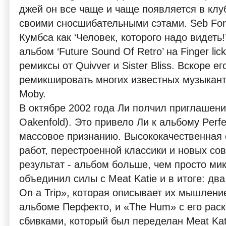
джей он все чаще и чаще появляется в клуб
своими сносшибательными сэтами. Seb Font
Кумбса как ‘Человек, которого надо видеть!
альбом ‘Future Sound Of Retro’ на Finger lic
ремиксы от Quivver и Sister Bliss. Вскоре е
ремикшировать многих известных музыканто
Moby.
В октябре 2002 года Ли полчил приглашен
Oakenfold). Это привело Ли к альбому Perf
массовое признанию. Высококачественная 
работ, перестроенной классики и новых сов
результат - альбом больше, чем просто ми
объединил силы с Meat Katie и в итоге: дв
On a Trip», которая описывает их мышлени
альбоме Перфекто, и «The Hum» с его ра
сбивками, который был переделан Meat Kat