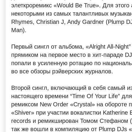
элеткроремикс «Would Be True». Для этого
некоторыми из самых талантливых музыкант
Rhymes, Christian J, Andy Gardner (Plump DJ
Man).
Первый сингл от альбома, «Alright All-Night
прямиком на первое место в хит-параде DJ 
попали в усиленную ротацию по националь
во все обзоры рэйверских журналов.
Второй сингл, включающий в себя самый и
настоящего времени “Time Of Your Life” д
ремиксом New Order «Crystal» на обороте п
«Shiver» при участии вокалистки Katherine E
records и ремикширован Томом Стефаном (
так же вошли в компиляцию от Plump DJs «Sa